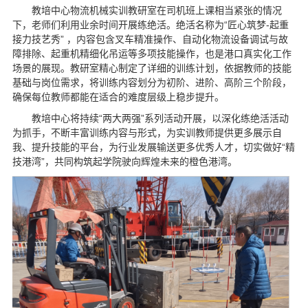
教培中心物流机械实训教研室在司机班上课相当紧张的情况
下，老师们利用业余时间开展练绝活。绝活名称为“匠心筑梦-起重
接力技艺秀” ，内容包含叉车精准操作、自动化物流设备调试与故
障排除、起重机精细化吊运等多项技能操作，也是港口真实化工作
场景的展现。教研室精心制定了详细的训练计划，依据教师的技能
基础与岗位需求，将训练内容划分为初阶、进阶、高阶三个阶段，
确保每位教师都能在适合的难度层级上稳步提升。
教培中心将持续“两大两强”系列活动开展，以深化练绝活活动
为抓手，不断丰富训练内容与形式，为实训教师提供更多展示自
我、提升技能的平台，为行业发展输送更多优秀人才，切实做好“精
技港湾”，共同构筑起学院驶向辉煌未来的橙色港湾。