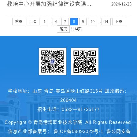
教培中心开展加强纪律建设党课教育
2024-12-25
...
...
首页
上页
1
6
7
8
9
10
14
下页
尾页
共14页
微信
微博
学校地址：山东·青岛·黄岛区映山红路316号 邮政编码：
266404
招生电话：0532—81735177
Copyright © 青岛港湾职业技术学院 All Rights Reserved
信息产业部备案号：
鲁ICP备09093029号-1
鲁公网安备